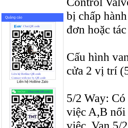
Control Valv
bị chấp hành
Quảng cáo
đơn hoặc tác
Cấu hình van
cửa 2 vị trí 
Liên hệ Hotline Zalo
5/2 Way: Có 
việc A,B nối 
việc. Van 5/2