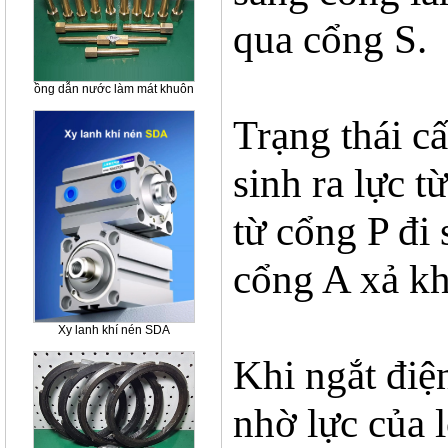
qua cổng S.
ồng dẫn nước làm mát khuôn
Trạng thái cấ
sinh ra lực t
từ cổng P đi
cổng A xả kh
Xy lanh khí nén SDA
Khi ngắt điện
nhờ lực của l