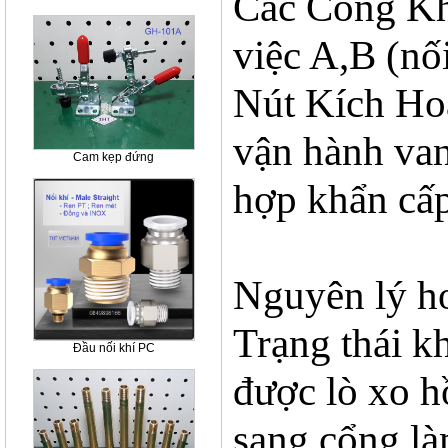
Các Cổng Khí
việc A,B (nối
Nút Kích Ho
vận hành van
Cam kẹp đứng
hợp khẩn cấp
Nguyên lý ho
Trạng thái kh
Đầu nối khí PC
được lò xo hồ
sang cổng là