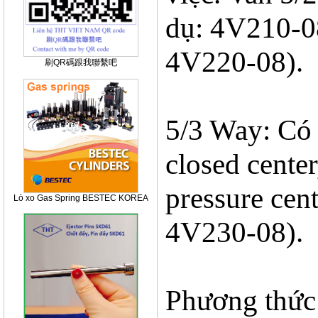
dụ: 4V210-08)
4V220-08).
刷QR碼跟我聯繫吧
5/3 Way: Có 5
closed center
pressure cent
Lò xo Gas Spring BESTEC KOREA
4V230-08).
Phương thức