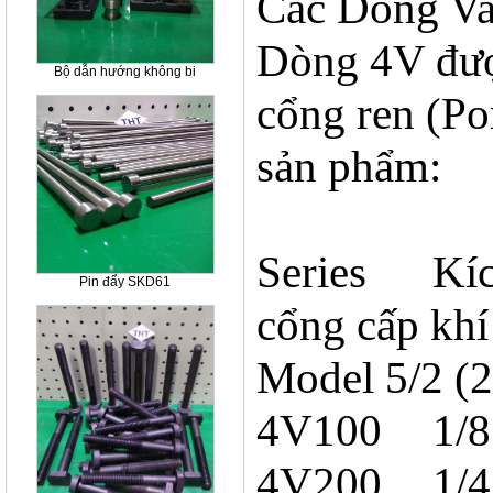
Các Dòng Va
Dòng 4V được
Bộ dẫn hướng không bi
cổng ren (Por
sản phẩm:
Series
Kíc
Pin đẩy SKD61
cổng cấp khí
Model 5/2 (2
4V100
1/
4V200
1/