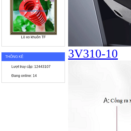
Lò xo khuôn TF
3V310-10
THỐNG KÊ
Lượt truy cập: 12443107
Đang online: 14