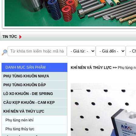
TIN TỨC
DANH MỤC SẢN PHẨM
KHÍ NÉN VÀ THỦY LỰC
>>
Phụ tùng n
PHỤ TÙNG KHUÔN NHỰA
PHỤ TÙNG KHUÔN DẬP
LÒ XO KHUÔN - DIE SPRING
CẦU KẸP KHUÔN - CAM KẸP
KHÍ NÉN VÀ THỦY LỰC
Phụ tùng nén khí
Phụ tùng thủy lực