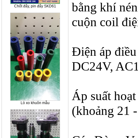
bằng khí nén
Chốt đẩy, pin đẩy SKD61
cuộn coil điệ
Điện áp điều
DC24V, AC1
Áp suất hoạt
Lò xo khuôn mẫu
(khoảng 21 -