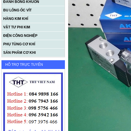
ĐÁNH BÓNG KHUÔN
BU LÔNG ỐC VÍT
HÀNG KIM KHÍ
VẬT TƯ PHI KIM
ĐIỆN CÔNG NGHIỆP
PHỤ TÙNG CƠ KHÍ
SẢN PHẨM CƠ KHI
HỖ TRỢ TRỰC TUYẾN