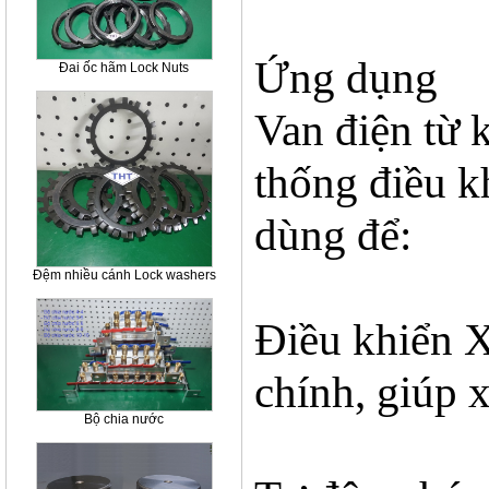
Ứng dụng
Đai ốc hãm Lock Nuts
Van điện từ k
thống điều k
dùng để:
Đệm nhiều cánh Lock washers
Điều khiển X
chính, giúp x
Bộ chia nước