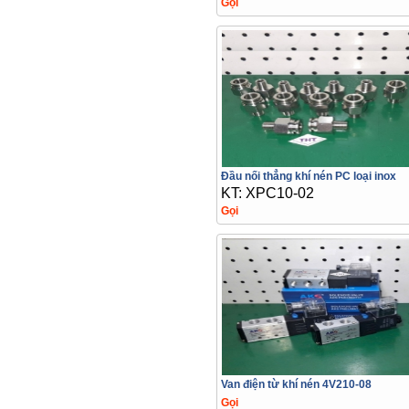
Gọi
Đầu nối thẳng khí nén PC loại inox
KT: XPC10-02
Gọi
Van điện từ khí nén 4V210-08
Gọi