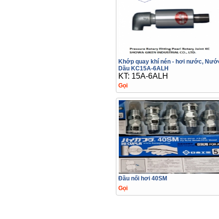
Khớp quay khí nén - hơi nước, Nước
Dầu KC15A-6ALH
KT: 15A-6ALH
Gọi
Đầu nối hơi 40SM
Gọi