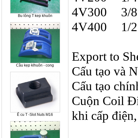
4V300
3/
Bu lông T kep khuôn
4V400
1/
Export to Sh
Cầu kẹp klhuôn - cong
Cấu tạo và N
Cấu tạo chín
Cuộn Coil Đi
khi cấp điện
Ê cu T -Slot Nuts M16