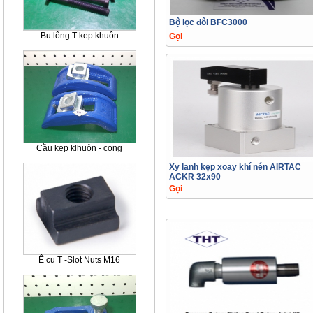
Bộ lọc đôi BFC3000
Bu lông T kep khuôn
Gọi
Cầu kẹp klhuôn - cong
Xy lanh kẹp xoay khí nén AIRTAC
ACKR 32x90
Gọi
Ê cu T -Slot Nuts M16