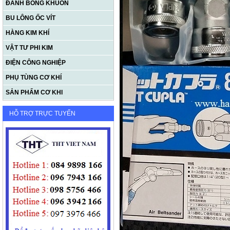
ĐÁNH BÓNG KHUÔN
BU LÔNG ỐC VÍT
HÀNG KIM KHÍ
VẬT TƯ PHI KIM
ĐIỆN CÔNG NGHIỆP
PHỤ TÙNG CƠ KHÍ
SẢN PHẨM CƠ KHI
HỖ TRỢ TRỰC TUYẾN