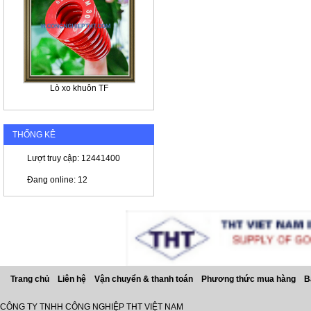
Lò xo khuôn TF
THỐNG KÊ
Lượt truy cập: 12441400
Đang online: 12
Trang chủ
Liên hệ
Vận chuyển & thanh toán
Phương thức mua hàng
B
CÔNG TY TNHH CÔNG NGHIỆP THT VIỆT NAM