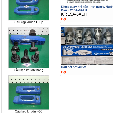
Khớp quay khí nén - hơi nước, Nước
Dầu KC15A-6ALH
KT: 15A-6ALH
Gọi
Cầu kẹp khuôn E Líp
Đầu nối hơi 40SM
Cầu kẹp khuôn thẳng
Gọi
Cầu kẹp khuôn - Gù