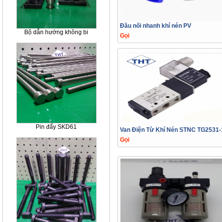
Đầu nối nhanh khí nén PV
Bộ dẫn hướng không bi
Gọi
Pin đẩy SKD61
Van Điện Từ Khí Nén STNC TG2531-
Gọi