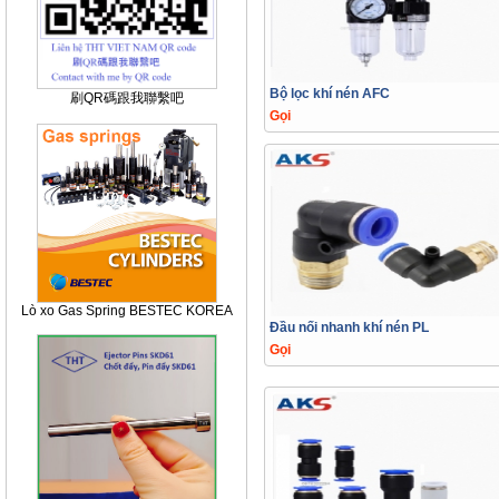
Bộ lọc khí nén AFC
刷QR碼跟我聯繫吧
Gọi
Lò xo Gas Spring BESTEC KOREA
Đầu nối nhanh khí nén PL
Gọi