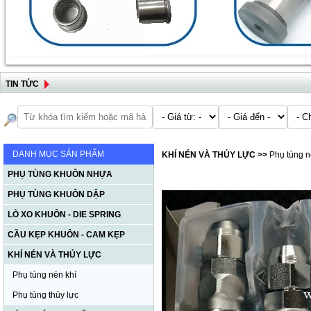
TIN TỨC
DANH MỤC SẢN PHẨM
KHÍ NÉN VÀ THỦY LỰC
>>
Phụ tùng n
PHỤ TÙNG KHUÔN NHỰA
PHỤ TÙNG KHUÔN DẬP
LÒ XO KHUÔN - DIE SPRING
CẦU KẸP KHUÔN - CAM KẸP
KHÍ NÉN VÀ THỦY LỰC
Phụ tùng nén khí
Phụ tùng thủy lực