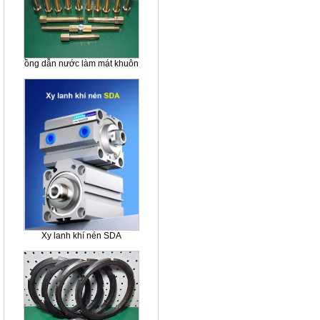
ồng dẫn nước làm mát khuôn
Xy lanh khí nén SDA