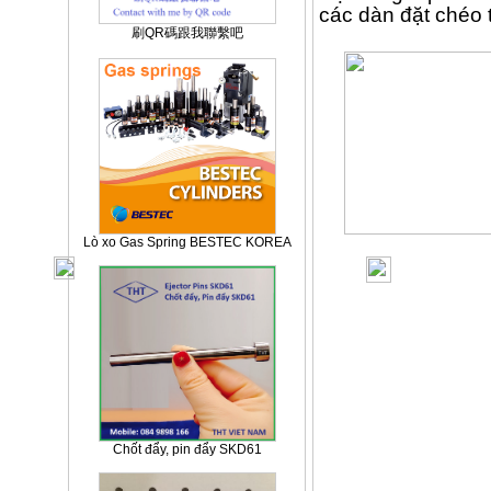
các dàn đặt chéo t
刷QR碼跟我聯繫吧
Lò xo Gas Spring BESTEC KOREA
Chốt đẩy, pin đẩy SKD61