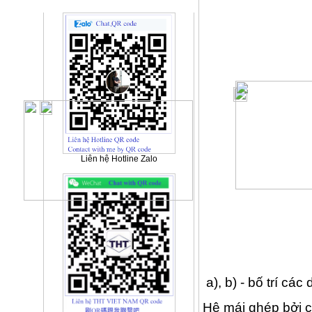
Quảng cáo
Liên hệ Hotline Zalo
a), b) - bố trí cá
Hệ mái ghép bởi c