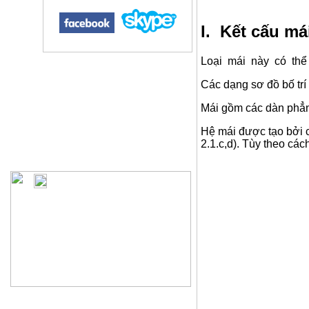
I.
Kết cấu má
Loại mái này có thể d
Các dạng sơ đồ bố trí
Mái gồm các dàn phẳn
Hệ mái được tạo bởi c
2.1.c,d). Tùy theo cá