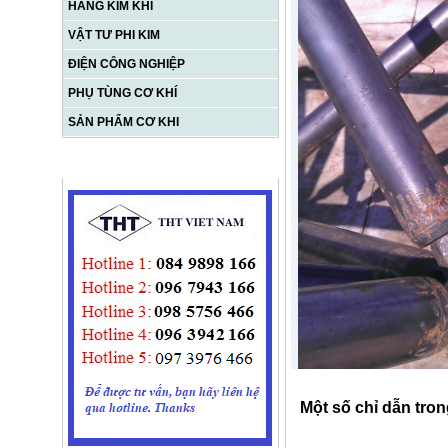
HÀNG KIM KHÍ
VẬT TƯ PHI KIM
ĐIỆN CÔNG NGHIỆP
PHỤ TÙNG CƠ KHÍ
SẢN PHẨM CƠ KHI
HỖ TRỢ TRỰC TUYẾN
Một số chỉ dẫn tron