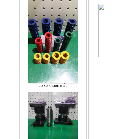
Lò xo khuôn mẫu