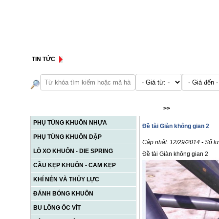
TIN TỨC
DANH MỤC SẢN PHẨM
Home
>>
Tài liệu kỹ thuật 
PHỤ TÙNG KHUÔN NHỰA
Đề tài Giàn không gian 2
PHỤ TÙNG KHUÔN DẬP
Cập nhật: 12/29/2014 - Số l
LÒ XO KHUÔN - DIE SPRING
Đề tài Giàn không gian 2
CẦU KẸP KHUÔN - CAM KẸP
KHÍ NÉN VÀ THỦY LỰC
ĐÁNH BÓNG KHUÔN
BU LÔNG ỐC VÍT