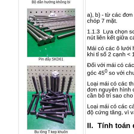
Bộ dẫn hướng không bi
a), b) - từ các đ
chóp 7 mặt.
1.1.3 Lựa chọn sơ 
nút liên kết giữa c
Mái có các ô lưới 
khi tỉ số 2 cạnh <
Pin đẩy SKD61
Đối với mái có cá
0
góc 45
so với chu 
Loại mái có các th
đơn nguyên hình c
cần bố trí sao ch
Loại mái có các cá
độ cứng tăng, vì 
II.
Tính toán 
Bu lông T kep khuôn