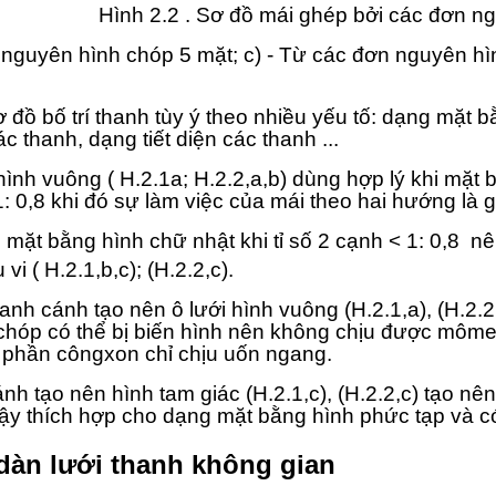
Hình 2.2 . Sơ đồ mái ghép bởi các đơn n
ơn nguyên hình chóp 5 mặt; c) - Từ các đơn nguyên h
đồ bố trí thanh tùy ý theo nhiều yếu tố: dạng mặt bằ
ác thanh, dạng tiết diện các thanh ...
hình vuông ( H.2.1a; H.2.2,a,b) dùng hợp lý khi mặt
 1: 0,8 khi đó sự làm việc của mái theo hai hướng là
c mặt bằng hình chữ nhật khi tỉ số 2 cạnh < 1: 0,8
vi ( H.2.1,b,c); (H.2.2,c).
anh cánh tạo nên ô lưới hình vuông (H.2.1,a), (H.2.
hóp có thể bị biến hình nên không chịu được mômen
o phần côngxon chỉ chịu uốn ngang.
nh tạo nên hình tam giác (H.2.1,c), (H.2.2,c) tạo nên
vậy thích hợp cho dạng mặt bằng hình phức tạp và 
dàn lưới thanh không gian