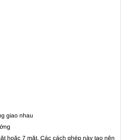
ng giao nhau
ướng
mặt hoặc 7 mặt. Các cách ghép này tạo nên