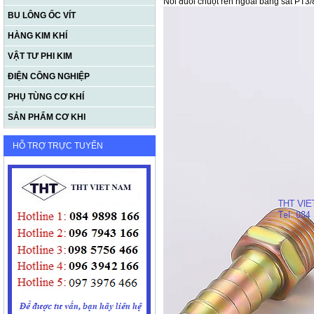
Nối đuôi chuột ren ngoài bằng sắt PT3
BU LÔNG ỐC VÍT
HÀNG KIM KHÍ
VẬT TƯ PHI KIM
ĐIỆN CÔNG NGHIỆP
PHỤ TÙNG CƠ KHÍ
SẢN PHẨM CƠ KHI
HỖ TRỢ TRỰC TUYẾN