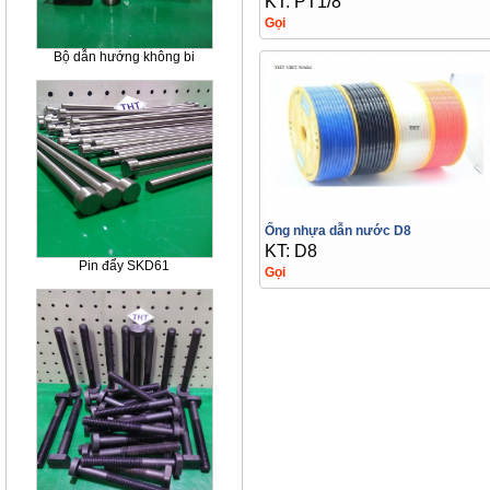
KT: PT1/8
Gọi
Bộ dẫn hướng không bi
Ống nhựa dẫn nước D8
KT: D8
Pin đẩy SKD61
Gọi