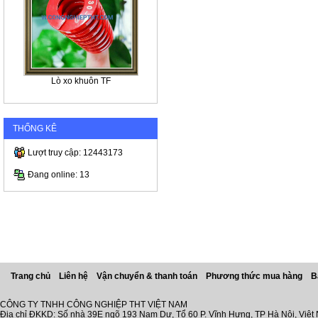
Lò xo khuôn TF
THỐNG KÊ
Lượt truy cập: 12443173
Đang online: 13
Trang chủ
Liên hệ
Vận chuyển & thanh toán
Phương thức mua hàng
B
CÔNG TY TNHH CÔNG NGHIỆP THT VIỆT NAM
Địa chỉ ĐKKD: Số nhà 39E ngõ 193 Nam Dư, Tổ 60 P. Vĩnh Hưng, TP Hà Nội, Việt