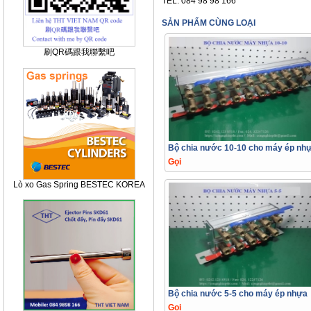
TEL: 084 98 98 166
SẢN PHẨM CÙNG LOẠI
刷QR碼跟我聯繫吧
Bộ chia nước 10-10 cho máy ép nh
Gọi
Lò xo Gas Spring BESTEC KOREA
Bộ chia nước 5-5 cho máy ép nhựa
Gọi