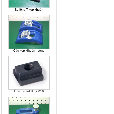
Bu lông T kep khuôn
Cầu kẹp klhuôn - cong
Ê cu T -Slot Nuts M16