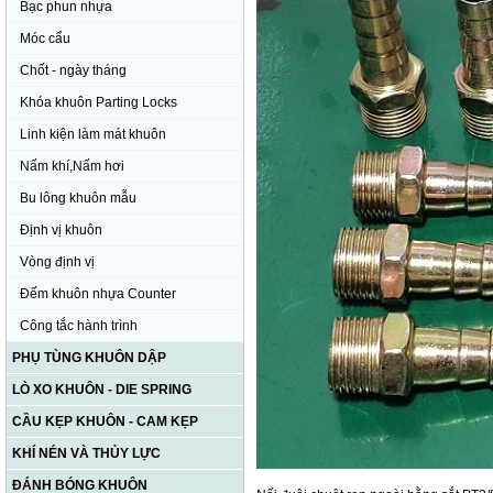
Bạc phun nhựa
Móc cẩu
Chốt - ngày tháng
Khóa khuôn Parting Locks
Linh kiện làm mát khuôn
Nấm khí,Nấm hơi
Bu lông khuôn mẫu
Định vị khuôn
Vòng định vị
Đếm khuôn nhựa Counter
Công tắc hành trình
PHỤ TÙNG KHUÔN DẬP
LÒ XO KHUÔN - DIE SPRING
CẦU KẸP KHUÔN - CAM KẸP
KHÍ NÉN VÀ THỦY LỰC
ĐÁNH BÓNG KHUÔN