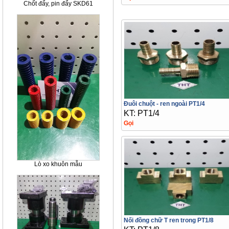
Chốt đẩy, pin đẩy SKD61
Đuôi chuột - ren ngoài PT1/4
KT: PT1/4
Gọi
Lò xo khuôn mẫu
Nối đồng chữ T ren trong PT1/8