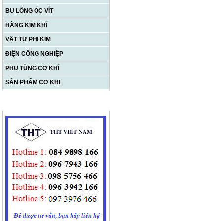
BU LÔNG ỐC VÍT
HÀNG KIM KHÍ
VẬT TƯ PHI KIM
ĐIỆN CÔNG NGHIỆP
PHỤ TÙNG CƠ KHÍ
SẢN PHẨM CƠ KHI
HỖ TRỢ TRỰC TUYẾN