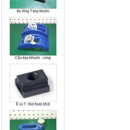
Bu lông T kep khuôn
Cầu kẹp klhuôn - cong
Ê cu T -Slot Nuts M16