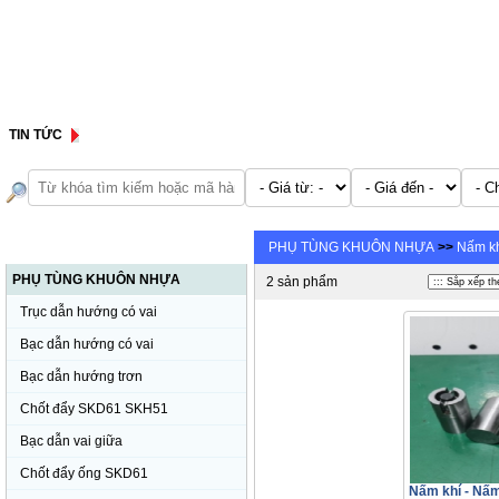
TIN TỨC
DANH MỤC SẢN PHẨM
PHỤ TÙNG KHUÔN NHỰA
>>
Nấm kh
PHỤ TÙNG KHUÔN NHỰA
2 sản phẩm
Trục dẫn hướng có vai
Bạc dẫn hướng có vai
Bạc dẫn hướng trơn
Chốt đẩy SKD61 SKH51
Bạc dẫn vai giữa
Chốt đẩy ống SKD61
Nấm khí - Nấ