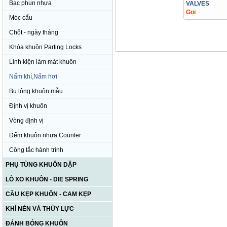
Bạc phun nhựa
VALVES
Gọi
Móc cẩu
Chốt - ngày tháng
Khóa khuôn Parting Locks
Linh kiện làm mát khuôn
Nấm khí,Nấm hơi
Bu lông khuôn mẫu
Định vị khuôn
Vòng định vị
Đếm khuôn nhựa Counter
Công tắc hành trình
PHỤ TÙNG KHUÔN DẬP
LÒ XO KHUÔN - DIE SPRING
CẦU KẸP KHUÔN - CAM KẸP
KHÍ NÉN VÀ THỦY LỰC
ĐÁNH BÓNG KHUÔN