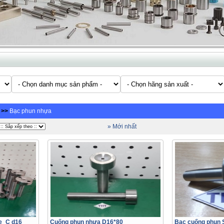
>>
Bạc phun nhựa
» Mới nhất
e_C d16
Cuống phun nhựa D16*80
Bạc cuống phun 