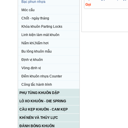
Bạc phun nhựa
Gọi
Móc cẩu
Chốt - ngày tháng
Khóa khuôn Parting Locks
Linh kiện làm mát khuôn
Nấm khí,Nấm hơi
Bu lông khuôn mẫu
Định vị khuôn
Vòng định vị
Đếm khuôn nhựa Counter
Công tắc hành trình
PHỤ TÙNG KHUÔN DẬP
LÒ XO KHUÔN - DIE SPRING
CẦU KẸP KHUÔN - CAM KẸP
KHÍ NÉN VÀ THỦY LỰC
ĐÁNH BÓNG KHUÔN