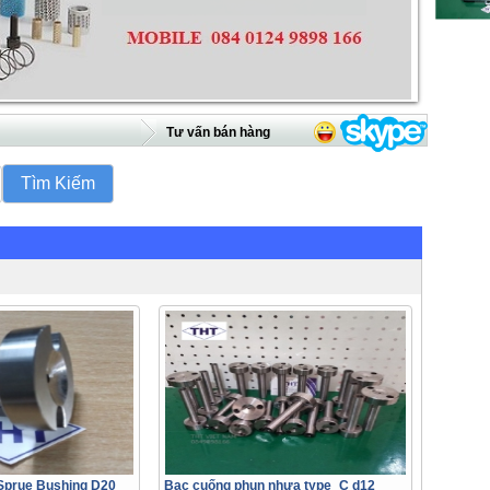
Tư vấn bán hàng
Sprue Bushing D20
Bạc cuống phun nhựa type_C d12