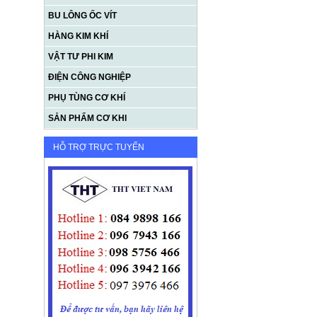
BU LÔNG ỐC VÍT
HÀNG KIM KHÍ
VẬT TƯ PHI KIM
ĐIỆN CÔNG NGHIỆP
PHỤ TÙNG CƠ KHÍ
SẢN PHẨM CƠ KHI
HỖ TRỢ TRỰC TUYẾN