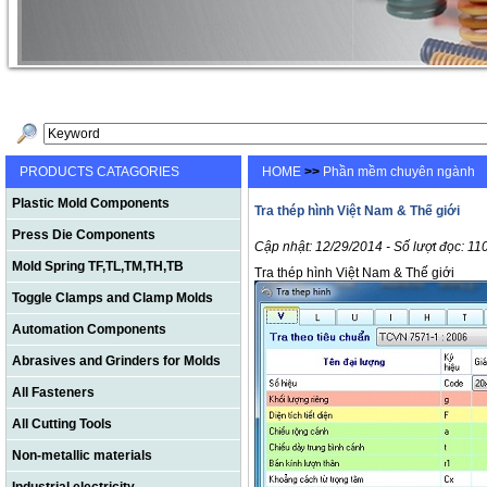
PRODUCTS CATAGORIES
HOME
>>
Phần mềm chuyên ngành
Plastic Mold Components
Tra thép hình Việt Nam & Thế giới
Press Die Components
Cập nhật: 12/29/2014 - Số lượt đọc: 11
Mold Spring TF,TL,TM,TH,TB
Tra thép hình Việt Nam & Thế giới
Toggle Clamps and Clamp Molds
Automation Components
Abrasives and Grinders for Molds
All Fasteners
All Cutting Tools
Non-metallic materials