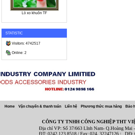
Lò xo khuôn TF
STATISTIC
Visitors: 4742517
Online: 2
Home
Vận chuyển & thanh toán
Liên hệ
Phương thức mua hàng
Bảo 
CÔNG TY TNHH CÔNG NGHIỆP THT VI
Địa chỉ VP: Số 37/663 Lĩnh Nam- Q.Hoàng Mai - T
ĐT: 0242.123 8518 / Fax: 024. 32247126 ; DĐ: 08