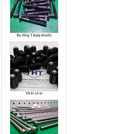
Bu lông T kưpj khuôn
Vít trí có bi