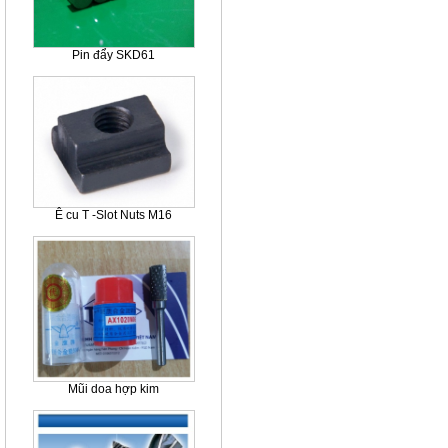
Pin đẩy SKD61
Ê cu T -Slot Nuts M16
Mũi doa hợp kim