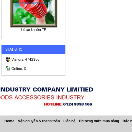
Lò xo khuôn TF
STATISTIC
Visitors: 4742356
Online: 3
Home
Vận chuyển & thanh toán
Liên hệ
Phương thức mua hàng
Bảo 