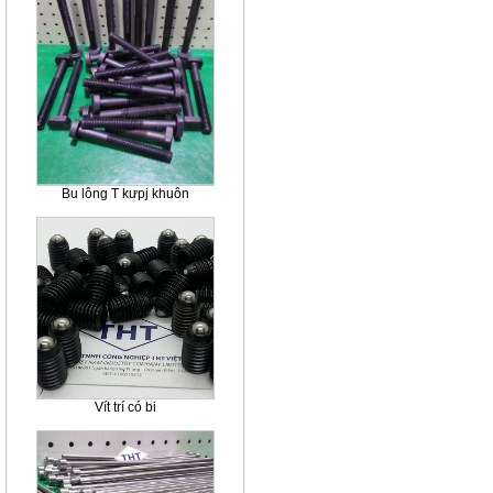
Bu lông T kưpj khuôn
Vít trí có bi