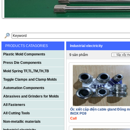
PRODUCTS CATAGORIES
Industrial electricity
Plastic Mold Components
9 sản phẩm
Press Die Components
Mold Spring TF,TL,TM,TH,TB
Toggle Clamps and Clamp Molds
Automation Components
Abrasives and Grinders for Molds
All Fasteners
Ốc xiết cáp điện cable gland Đồng 
All Cutting Tools
INOX PG9
Call
Non-metallic materials