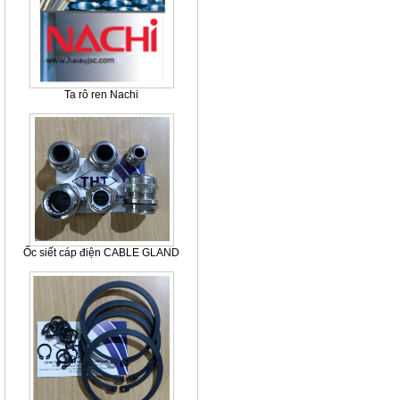
Ta rô ren Nachi
Ốc siết cáp điện CABLE GLAND