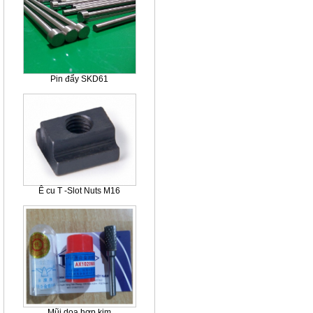
Pin đẩy SKD61
Ê cu T -Slot Nuts M16
Mũi doa hợp kim