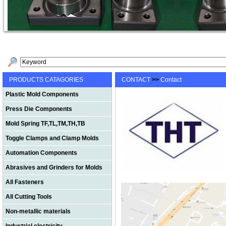
PRODUCTS CATAGORIES
CONTACT
>>
Contact
Plastic Mold Components
Press Die Components
Mold Spring TF,TL,TM,TH,TB
Toggle Clamps and Clamp Molds
Automation Components
Abrasives and Grinders for Molds
All Fasteners
All Cutting Tools
Non-metallic materials