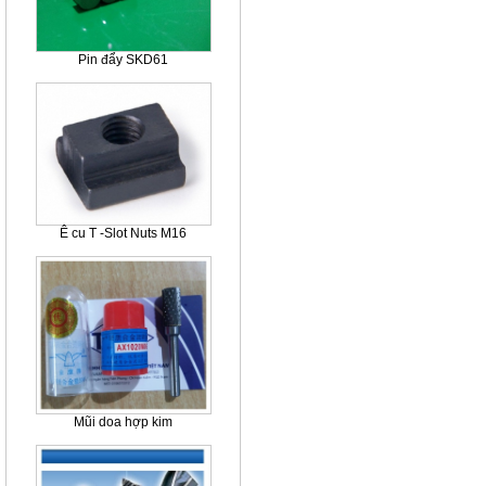
Pin đẩy SKD61
Ê cu T -Slot Nuts M16
Mũi doa hợp kim