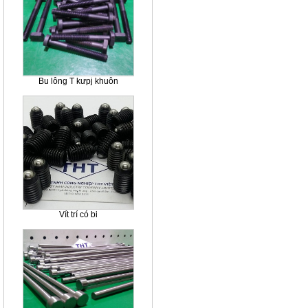
Bu lông T kưpj khuôn
Vít trí có bi