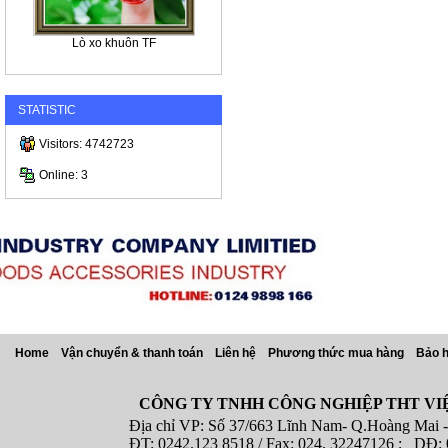
Lò xo khuôn TF
STATISTIC
Visitors: 4742723
Online: 3
Home
Vận chuyển & thanh toán
Liên hệ
Phương thức mua hàng
Bảo 
CÔNG TY TNHH CÔNG NGHIỆP THT VI
Địa chỉ VP: Số 37/663 Lĩnh Nam- Q.Hoàng Mai - T
ĐT: 0242.123 8518 / Fax: 024. 32247126 ; DĐ: 08