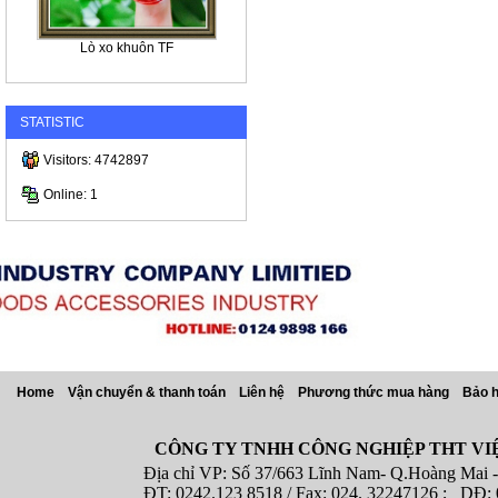
Lò xo khuôn TF
STATISTIC
Visitors: 4742897
Online: 1
Home
Vận chuyển & thanh toán
Liên hệ
Phương thức mua hàng
Bảo 
CÔNG TY TNHH CÔNG NGHIỆP THT VI
Địa chỉ VP: Số 37/663 Lĩnh Nam- Q.Hoàng Mai - T
ĐT: 0242.123 8518 / Fax: 024. 32247126 ; DĐ: 08