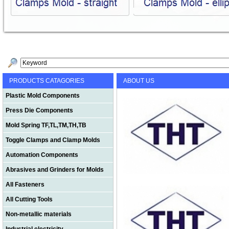
PRODUCTS CATAGORIES
ABOUT US
Plastic Mold Components
Press Die Components
Mold Spring TF,TL,TM,TH,TB
Toggle Clamps and Clamp Molds
Automation Components
Abrasives and Grinders for Molds
All Fasteners
All Cutting Tools
Non-metallic materials