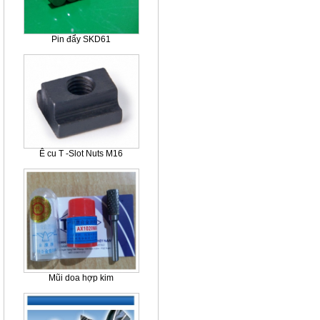
Pin đẩy SKD61
Ê cu T -Slot Nuts M16
Mũi doa hợp kim