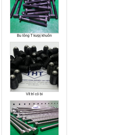
Bu lông T kưpj khuôn
Vít trí có bi