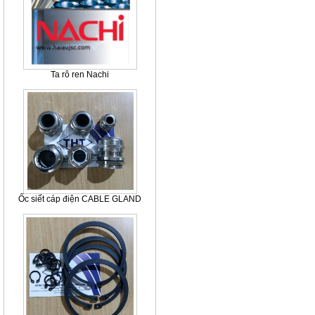
Ta rô ren Nachi
Ốc siết cáp điện CABLE GLAND