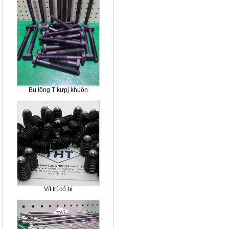
Bu lông T kưpj khuôn
Vít trí có bi