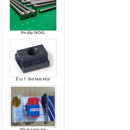
Pin đẩy SKD61
Ê cu T -Slot Nuts M16
Mũi doa hợp kim