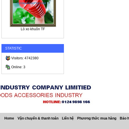
Lò xo khuôn TF
STATISTIC
Visitors: 4742380
Online: 3
Home
Vận chuyển & thanh toán
Liên hệ
Phương thức mua hàng
Bảo 