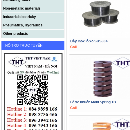
All Cutting Tools
Non-metallic materials
Industrial electricity
Pneumatics, Hydraulics
Other products
Dây inox lò xo SUS304
HỖ TRỢ TRỰC TUYẾN
Call
Lò xo khuôn Mold Spring TB
Call