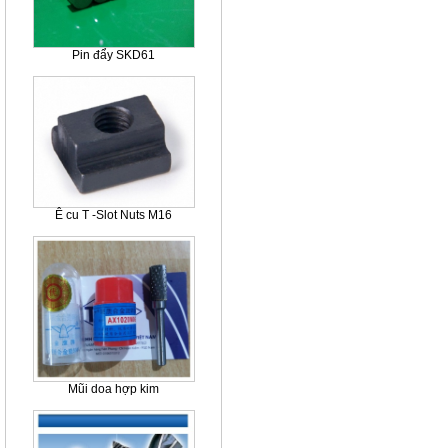
Pin đẩy SKD61
Ê cu T -Slot Nuts M16
Mũi doa hợp kim