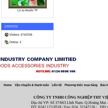
Lò xo khuôn TF
STATISTIC
Visitors: 4742536
Online: 3
Home
Vận chuyển & thanh toán
Liên hệ
Phương thức mua hàng
Bảo 
CÔNG TY TNHH CÔNG NGHIỆP THT VI
Địa chỉ VP: Số 37/663 Lĩnh Nam- Q.Hoàng Mai - T
ĐT: 0242.123 8518 / Fax: 024. 32247126 ; DĐ: 08