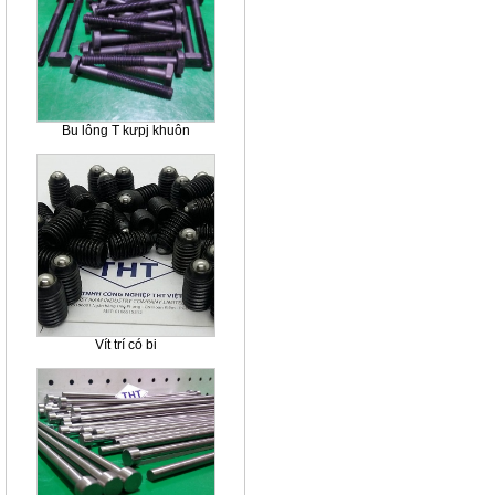
Bu lông T kưpj khuôn
Vít trí có bi