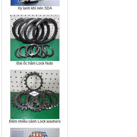
Xy lanh khí nén SDA
Đai ốc hãm Lock Nuts
Đệm nhiều cánh Lock washers