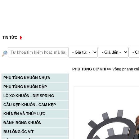
TIN TỨC
DANH MỤC SẢN PHẨM
PHỤ TÙNG CƠ KHÍ
>>
Vòng phanh chặn
PHỤ TÙNG KHUÔN NHỰA
PHỤ TÙNG KHUÔN DẬP
LÒ XO KHUÔN - DIE SPRING
CẦU KẸP KHUÔN - CAM KẸP
KHÍ NÉN VÀ THỦY LỰC
ĐÁNH BÓNG KHUÔN
BU LÔNG ỐC VÍT