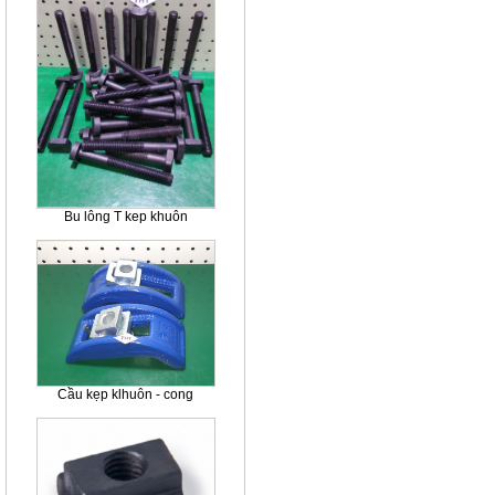
Bu lông T kep khuôn
Cầu kẹp klhuôn - cong