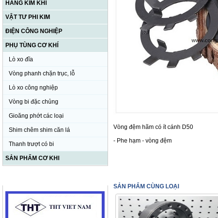
HÀNG KIM KHÍ
VẬT TƯ PHI KIM
ĐIỆN CÔNG NGHIỆP
PHỤ TÙNG CƠ KHÍ
Lò xo đĩa
Vòng phanh chặn trục, lỗ
Lò xo công nghiệp
Vòng bi đặc chủng
Gioăng phớt các loại
Vòng đệm hãm có ít cánh D50
Shim chêm shim căn lá
- Phe hạm - vòng đệm
Thanh trượt có bi
SẢN PHẨM CƠ KHI
HỖ TRỢ TRỰC TUYẾN
SẢN PHẨM CÙNG LOẠI