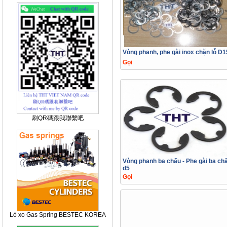
Vòng phanh, phe gài inox chặn lỗ D1
Gọi
刷QR碼跟我聯繫吧
Vòng phanh ba chấu - Phe gài ba ch
d5
Gọi
Lò xo Gas Spring BESTEC KOREA