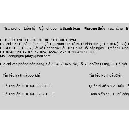
Trang chủ
Liên hệ
Vận chuyển & thanh toán
Phương thức mua hàng
B
CÔNG TY TNHH CÔNG NGHIỆP THT VIỆT NAM
Địa chỉ ĐKKD: Số nhà 39E ngõ 193 Nam Dư, Tổ 60 P. Vĩnh Hưng, TP Hà Nội, Việt
ĐKKD: 0106515312, Sở Kế Hoạch và Đầu Tư TP Hà Nội cấp ngày 18 tháng 04 n
ĐT: 0242.123 8518 / Fax: 024. 32247126 / DĐ: 084 9898 166
Mail: congnghieptht@gmail.com
------------------------------------------------------------------------------------------------------------
Địa chỉ văn phòng bán hàng: Số 31 &37 Đỗ Mười, Tổ 61 P. Vĩnh Hưng, TP Hà Nội
Tài liệu kỹ thuật cơ khí
Tài liệu kỹ thuật điện
Tiêu chuẩn TCXDVN 338 2005
Quản lý điện NM Thủy đi
Tiêu chuẩn TCXDVN 2737 1995
Trạm biến áp - Tụ bù côn