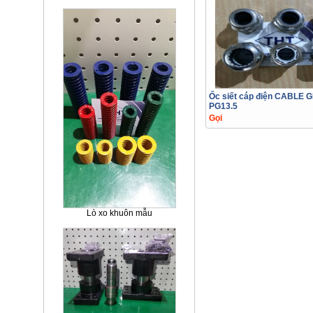
Ốc siết cáp điện CABLE 
PG13.5
Gọi
Lò xo khuôn mẫu