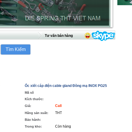
Tư vấn bán hàng
Ốc xiết cáp điện cable gland Đồng mạ INOX PG25
Mã số
Kích thước:
Call
Giá:
THT
Hãng sản xuất:
Bảo hành:
Còn hàng
Trong kho: