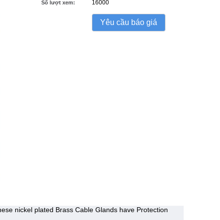
16000
Số lượt xem:
Yêu cầu báo giá
hese nickel plated Brass Cable Glands have Protection