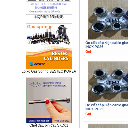
刷QR碼跟我聯繫吧
Ốc xiết cáp điện cable gl
INOX PG36
Gọi
Lò xo Gas Spring BESTEC KOREA
Ốc xiết cáp điện cable gl
INOX PG25
Gọi
Chốt đẩy, pin đẩy SKD61