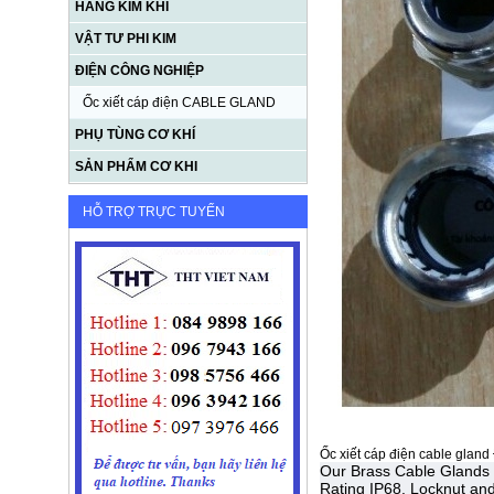
HÀNG KIM KHÍ
VẬT TƯ PHI KIM
ĐIỆN CÔNG NGHIỆP
Ốc xiết cáp điện CABLE GLAND
PHỤ TÙNG CƠ KHÍ
SẢN PHẨM CƠ KHI
HỖ TRỢ TRỰC TUYẾN
Ốc xiết cáp điện cable gla
Our Brass Cable Glands a
Rating IP68. Locknut and