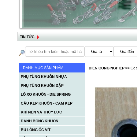
TIN TỨC
DANH MỤC SẢN PHẨM
ĐIỆN CÔNG NGHIỆP
>>
Ốc 
PHỤ TÙNG KHUÔN NHỰA
PHỤ TÙNG KHUÔN DẬP
LÒ XO KHUÔN - DIE SPRING
CẦU KẸP KHUÔN - CAM KẸP
KHÍ NÉN VÀ THỦY LỰC
ĐÁNH BÓNG KHUÔN
BU LÔNG ỐC VÍT