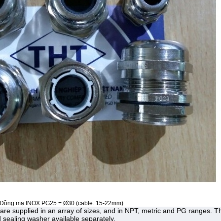
nd Đồng mạ INOX PG25 = Ø30 (cable: 15-22mm)
re supplied in an array of sizes, and in NPT, metric and PG ranges. T
 sealing washer available separately.