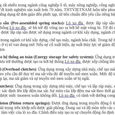
 rất nhiều trong ngành công nghiệp ô tô, máy nông nghiệp, công nghi
. Với kinh nghiệm sản xuất hơn 70 năm, THTVIETNAM luôn tiên phon
ứng dụng từ đơn giản đến phức tạp, từ tiêu chuẩn đến yêu cầu riêng bi
p sẵn (Pre-assembled spring stacks):
Lò xo đĩa
được lắp ráp sẵn 
 thống
Lò xo đĩa
sẽ bù trừ độ võng tao ra bởi bề mặt vòng bi. Từ đó 
được lắp ráp sẵn được sử dụng trong ngành cơ khí xây dụng, ngành chế
rong ngành cơ khí xây dựng, chế tạo máy, ngành hóa chất. Trong hệ 
u ở vị trí van đang mở. Nếu sự cố xuất hiện, áp suất thủy lực sẽ giảm đ
qua.
 hệ thống an toàn (Energy storage for safety system):
Ứng dụng tr
lưu trữ thường được tạo ra bởi hệ thống
Lò xo đĩa
được xếp chồng lên
i (Overload clutches)
: Ứng dụng trong xây dựng nhà máy, chế tạo máy
heo yêu cầu để duy trì ma sát vừa đủ để truyền mô men xoắn. Mức độ tả
p lại, ma sát giảm và sự truyền mô men xoắn sẽ bị ngắt.
lutches):
Ứng dụng trong xây dựng nhà máy, chế tạo và lắp ráp máy, sả
c xác định lên lớp đệm ma sát. Sự mòn của lớp đệm ma sát theo thời g
rì được mức moment xoắn không đổi.
Lò xo đĩa
có rãnh với đường cong 
ston (Piston return springs):
Được ứng dụng trong truyền động ô t
i tải trọng trên khớp nối được giải phóng. Dung sai và độ mòn trên các 
 làm việc của lò xo đĩa. Chính điều này tạo ra sự chuyển động ổn định 