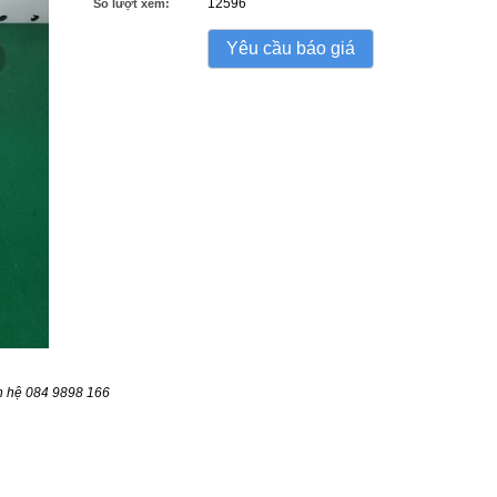
12596
Số lượt xem:
Yêu cầu báo giá
n hệ 084 9898 166