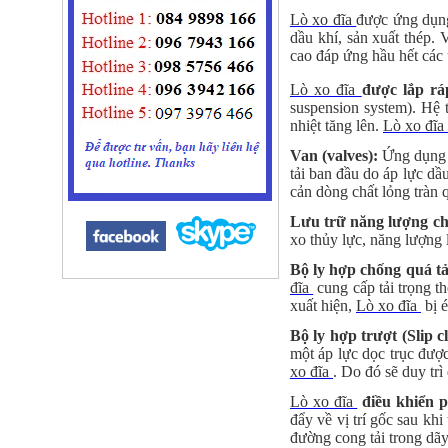
Lò xo đĩa
được ứng dụng
dầu khí, sản xuất thép
cao đáp ứng hầu hết các 
Lò xo đĩa
được lắp rá
suspension system). Hệ
nhiệt tăng lên.
Lò xo đĩa
Van (valves):
Ứng dụng t
tải ban đầu do áp lực dầ
cản dòng chất lỏng tràn 
Lưu trữ năng lượng cho
xo thủy lực, năng lượng 
Bộ ly hợp chống quá tả
đĩa
cung cấp tải trọng t
xuất hiện,
Lò xo đĩa
bị é
Bộ ly hợp trượt (Slip c
một áp lực dọc trục đượ
xo đĩa
. Do đó sẽ duy t
Lò xo đĩa
điều khiển pi
đẩy về vị trí gốc sau kh
đường cong tải trong dãy