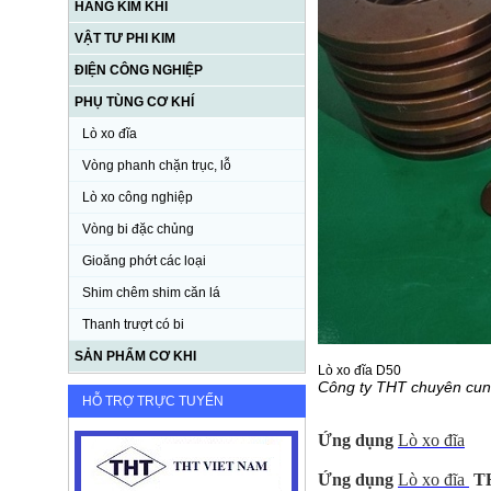
HÀNG KIM KHÍ
VẬT TƯ PHI KIM
ĐIỆN CÔNG NGHIỆP
PHỤ TÙNG CƠ KHÍ
Lò xo đĩa
Vòng phanh chặn trục, lỗ
Lò xo công nghiệp
Vòng bi đặc chủng
Gioăng phớt các loại
Shim chêm shim căn lá
Thanh trượt có bi
SẢN PHẨM CƠ KHI
Lò xo đĩa D50
Công ty THT chuyên cu
HỖ TRỢ TRỰC TUYẾN
Ứng dụng
Lò xo đĩa
Ứng dụng
Lò xo đĩa
T