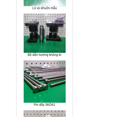
Lò xo khuôn mẫu
Bộ dẫn hướng không bi
Pin đẩy SKD61