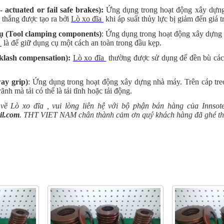
 actuated or fail safe brakes):
Ứng dụng trong hoạt động xây dựng 
 thắng được tạo ra bởi
Lò xo đĩa
khi áp suất thủy lực bị giảm đến giá t
cụ (Tool clamping components)
: Ứng dụng trong hoạt động xây dựng n
a
là để giữ dụng cụ một cách an toàn trong đầu kẹp.
klash compensation):
Lò xo đĩa
thường được sử dụng để đền bù các d
ay grip)
: Ứng dụng trong hoạt động xây dựng nhà máy. Trên cáp tr
ãnh mà tải có thể là tải tĩnh hoặc tải động.
 về Lò xo đĩa , vui lòng liên hệ với bộ phận bán hàng của Innsot
il.com
. THT VIET NAM chân thành cảm ơn quý khách hàng đã ghé t