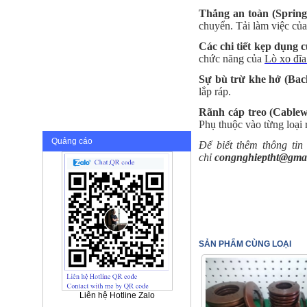
Thắng an toàn (Spring-
chuyển. Tải làm việc của
Các chi tiết kẹp dụng 
chức năng của
Lò xo đĩ
Sự bù trừ khe hở (Bac
lắp ráp.
Rãnh cáp treo (Cablew
Phụ thuộc vào từng loại r
Quảng cáo
Để biết thêm thông tin
chỉ
congnghieptht@gma
SẢN PHẨM CÙNG LOẠI
Liên hệ Hotline Zalo