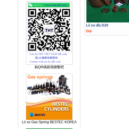
Lò xo đĩa D20
Gọi
刷QR碼跟我聯繫吧
Lò xo Gas Spring BESTEC KOREA