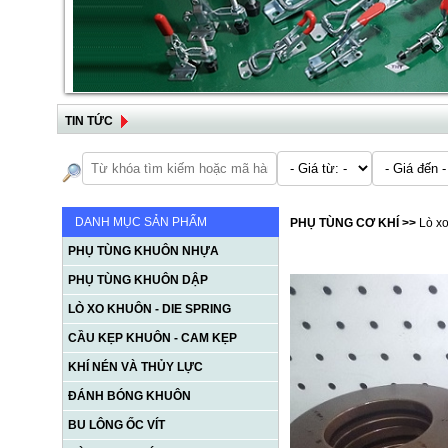
TIN TỨC
DANH MỤC SẢN PHẨM
PHỤ TÙNG CƠ KHÍ
>>
Lò xo
PHỤ TÙNG KHUÔN NHỰA
PHỤ TÙNG KHUÔN DẬP
LÒ XO KHUÔN - DIE SPRING
CẦU KẸP KHUÔN - CAM KẸP
KHÍ NÉN VÀ THỦY LỰC
ĐÁNH BÓNG KHUÔN
BU LÔNG ỐC VÍT