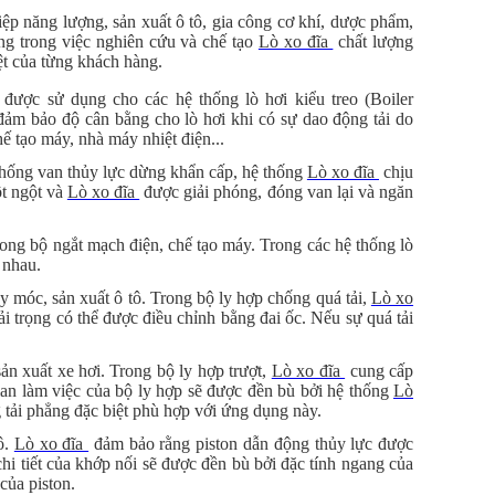
ệp năng lượng, sản xuất ô tô, gia công cơ khí, dược phẩm,
g trong việc nghiên cứu và chế tạo
Lò xo đĩa
chất lượng
ệt của từng khách hàng.
được sử dụng cho các hệ thống lò hơi kiểu treo (Boiler
đảm bảo độ cân bằng cho lò hơi khi có sự dao động tải do
 tạo máy, nhà máy nhiệt điện...
thống van thủy lực dừng khẩn cấp, hệ thống
Lò xo đĩa
chịu
ột ngột và
Lò xo đĩa
được giải phóng, đóng van lại và ngăn
ong bộ ngắt mạch điện, chế tạo máy. Trong các hệ thống lò
 nhau.
 móc, sản xuất ô tô. Trong bộ ly hợp chống quá tải,
Lò xo
i trọng có thể được điều chỉnh bằng đai ốc. Nếu sự quá tải
n xuất xe hơi. Trong bộ ly hợp trượt,
Lò xo đĩa
cung cấp
ian làm việc của bộ ly hợp sẽ được đền bù bởi hệ thống
Lò
tải phẳng đặc biệt phù hợp với ứng dụng này.
ô.
Lò xo đĩa
đảm bảo rằng piston dẫn động thủy lực được
chi tiết của khớp nối sẽ được đền bù bởi đặc tính ngang của
của piston.