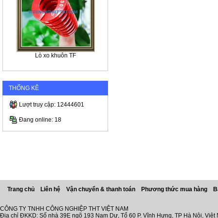
Lò xo khuôn TF
THỐNG KÊ
Lượt truy cập: 12444601
Đang online: 18
Trang chủ
Liên hệ
Vận chuyển & thanh toán
Phương thức mua hàng
B
CÔNG TY TNHH CÔNG NGHIỆP THT VIỆT NAM
Địa chỉ ĐKKD: Số nhà 39E ngõ 193 Nam Dư, Tổ 60 P. Vĩnh Hưng, TP Hà Nội, Việt