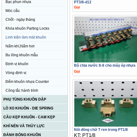
Bạc phun nhựa
PT3/8-d12
Gọi
Móc cẩu
Chốt - ngày tháng
Khóa khuôn Parting Locks
Linh kiện làm mát khuôn
Nấm khí,Nấm hơi
Bu lông khuôn mẫu
Định vị khuôn
Bộ chia nước 8-8 cho máy ép nhựa
Gọi
Vòng định vị
Đếm khuôn nhựa Counter
Công tắc hành trình
PHỤ TÙNG KHUÔN DẬP
LÒ XO KHUÔN - DIE SPRING
CẦU KẸP KHUÔN - CAM KẸP
KHÍ NÉN VÀ THỦY LỰC
Nối đồng chữ T ren trong PT1/8
ĐÁNH BÓNG KHUÔN
KT: PT1/8