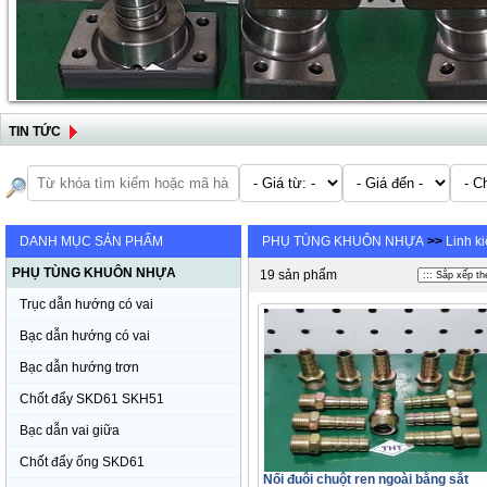
TIN TỨC
DANH MỤC SẢN PHẨM
PHỤ TÙNG KHUÔN NHỰA
>>
Linh k
PHỤ TÙNG KHUÔN NHỰA
19 sản phẩm
Trục dẫn hướng có vai
Bạc dẫn hướng có vai
Bạc dẫn hướng trơn
Chốt đẩy SKD61 SKH51
Bạc dẫn vai giữa
Chốt đẩy ống SKD61
Nối đuôi chuột ren ngoài bằng sắt