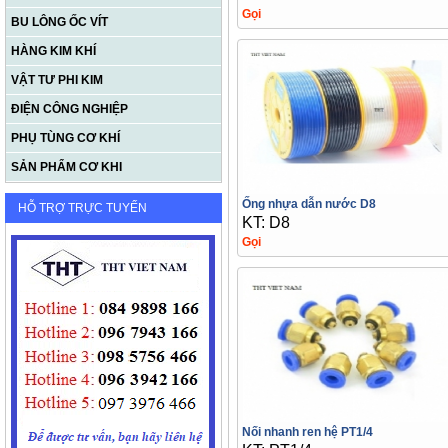
Gọi
BU LÔNG ỐC VÍT
HÀNG KIM KHÍ
VẬT TƯ PHI KIM
ĐIỆN CÔNG NGHIỆP
PHỤ TÙNG CƠ KHÍ
SẢN PHẨM CƠ KHI
Ống nhựa dẫn nước D8
HỖ TRỢ TRỰC TUYẾN
KT: D8
Gọi
Nối nhanh ren hệ PT1/4