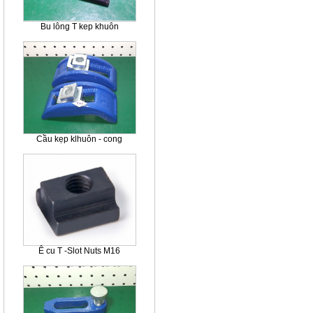
Bu lông T kep khuôn
Cầu kẹp klhuôn - cong
Ê cu T -Slot Nuts M16