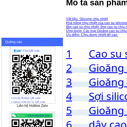
Mô tả sản phẩm
Vật liệu: Silicone chịu nhiệt
Khả năng chịu nhiệt của cao su silicone
tấm cao su chịu nhiệt, ống cao su chịu
Ứng dụng: Các loại Gioăng cao su chịu 
Ưu điểm: Chịu được nhiệt độ cao.
Quảng cáo
1	Cao su 
2	Gioăng
3	Gioăng 
4	Sợi sil
5	Gioăng
Liên hệ Hotline Zalo
6	dây ca