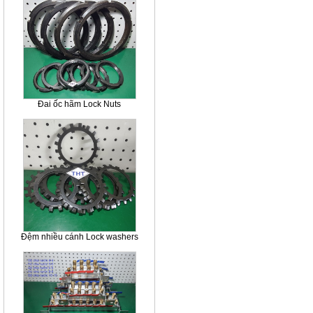
Đai ốc hãm Lock Nuts
Đệm nhiều cánh Lock washers