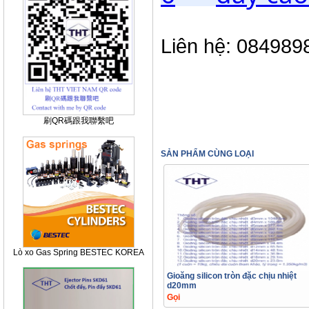
Liên hệ: 08498
刷QR碼跟我聯繫吧
SẢN PHẨM CÙNG LOẠI
Lò xo Gas Spring BESTEC KOREA
Gioăng silicon tròn đặc chịu nhiệt
d20mm
Gọi