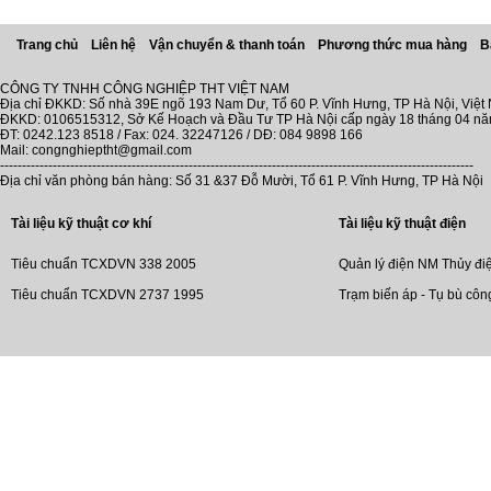
Trang chủ
Liên hệ
Vận chuyển & thanh toán
Phương thức mua hàng
B
CÔNG TY TNHH CÔNG NGHIỆP THT VIỆT NAM
Địa chỉ ĐKKD: Số nhà 39E ngõ 193 Nam Dư, Tổ 60 P. Vĩnh Hưng, TP Hà Nội, Việt
ĐKKD: 0106515312, Sở Kế Hoạch và Đầu Tư TP Hà Nội cấp ngày 18 tháng 04 n
ĐT: 0242.123 8518 / Fax: 024. 32247126 / DĐ: 084 9898 166
Mail: congnghieptht@gmail.com
------------------------------------------------------------------------------------------------------------
Địa chỉ văn phòng bán hàng: Số 31 &37 Đỗ Mười, Tổ 61 P. Vĩnh Hưng, TP Hà Nội
Tài liệu kỹ thuật cơ khí
Tài liệu kỹ thuật điện
Tiêu chuẩn TCXDVN 338 2005
Quản lý điện NM Thủy đi
Tiêu chuẩn TCXDVN 2737 1995
Trạm biến áp - Tụ bù côn