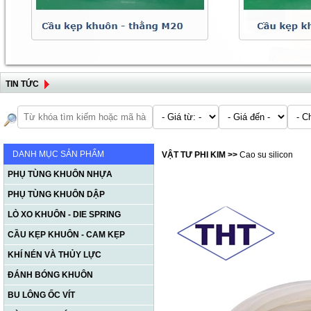
TIN TỨC
DANH MỤC SẢN PHẨM
VẬT TƯ PHI KIM
>>
Cao su silicon
PHỤ TÙNG KHUÔN NHỰA
PHỤ TÙNG KHUÔN DẬP
LÒ XO KHUÔN - DIE SPRING
CẦU KẸP KHUÔN - CAM KẸP
KHÍ NÉN VÀ THỦY LỰC
ĐÁNH BÓNG KHUÔN
BU LÔNG ỐC VÍT