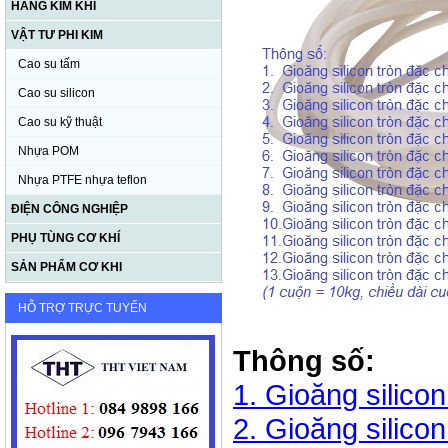
HÀNG KIM KHÍ
VẬT TƯ PHI KIM
Cao su tấm
Cao su silicon
Cao su kỹ thuật
Nhựa POM
Nhựa PTFE nhựa teflon
ĐIỆN CÔNG NGHIỆP
PHỤ TÙNG CƠ KHÍ
SẢN PHẨM CƠ KHI
HỖ TRỢ TRỰC TUYẾN
Thông số:
1. Gioăng silico
2. Gioăng silico