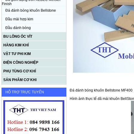
Finish
Đá đánh bóng khuôn Bellstone
Đầu mài hợp kim
Đầu đánh bóng
BU LÔNG ỐC VÍT
HÀNG KIM KHÍ
VẬT TƯ PHI KIM
ĐIỆN CÔNG NGHIỆP
PHỤ TÙNG CƠ KHÍ
SẢN PHẨM CƠ KHI
Đá đánh bóng khuôn Bellstone MF400
HỖ TRỢ TRỰC TUYẾN
Hình ảnh thực tế đã mái khuôn BellSt