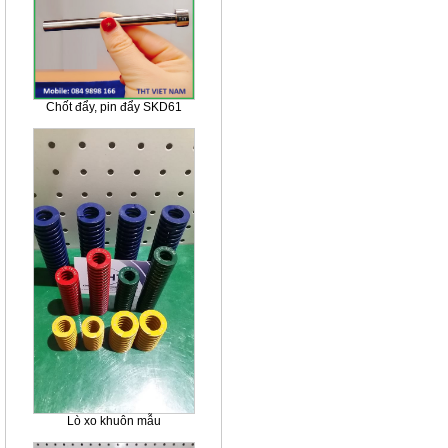
Chốt đẩy, pin đẩy SKD61
Lò xo khuôn mẫu