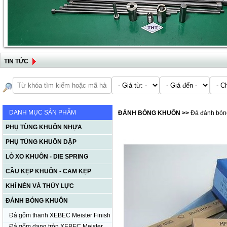
TIN TỨC
DANH MỤC SẢN PHẨM
ĐÁNH BÓNG KHUÔN
>>
Đá đánh bón
PHỤ TÙNG KHUÔN NHỰA
PHỤ TÙNG KHUÔN DẬP
LÒ XO KHUÔN - DIE SPRING
CẦU KẸP KHUÔN - CAM KẸP
KHÍ NÉN VÀ THỦY LỰC
ĐÁNH BÓNG KHUÔN
Đá gốm thanh XEBEC Meister Finish
Đá gốm dạng tròn XEBEC Meister