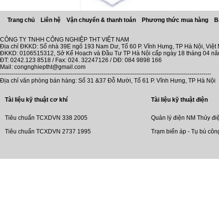
Trang chủ
Liên hệ
Vận chuyển & thanh toán
Phương thức mua hàng
B
CÔNG TY TNHH CÔNG NGHIỆP THT VIỆT NAM
Địa chỉ ĐKKD: Số nhà 39E ngõ 193 Nam Dư, Tổ 60 P. Vĩnh Hưng, TP Hà Nội, Việt
ĐKKD: 0106515312, Sở Kế Hoạch và Đầu Tư TP Hà Nội cấp ngày 18 tháng 04 n
ĐT: 0242.123 8518 / Fax: 024. 32247126 / DĐ: 084 9898 166
Mail: congnghieptht@gmail.com
------------------------------------------------------------------------------------------------------------
Địa chỉ văn phòng bán hàng: Số 31 &37 Đỗ Mười, Tổ 61 P. Vĩnh Hưng, TP Hà Nội
Tài liệu kỹ thuật cơ khí
Tài liệu kỹ thuật điện
Tiêu chuẩn TCXDVN 338 2005
Quản lý điện NM Thủy đi
Tiêu chuẩn TCXDVN 2737 1995
Trạm biến áp - Tụ bù côn