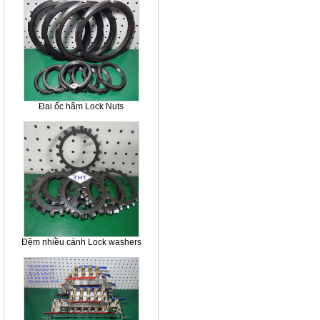
Đai ốc hãm Lock Nuts
Đệm nhiều cánh Lock washers