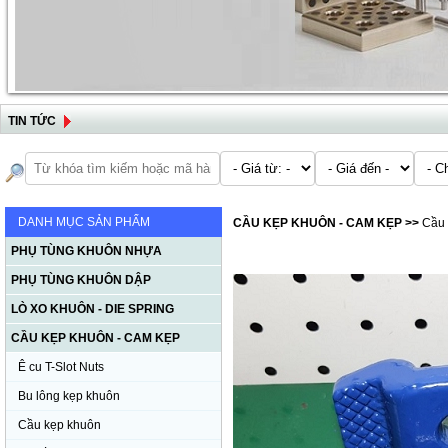
TIN TỨC
DANH MỤC SẢN PHẨM
CẦU KẸP KHUÔN - CAM KẸP
>>
Cầu 
PHỤ TÙNG KHUÔN NHỰA
PHỤ TÙNG KHUÔN DẬP
LÒ XO KHUÔN - DIE SPRING
CẦU KẸP KHUÔN - CAM KẸP
Ê cu T-Slot Nuts
Bu lông kẹp khuôn
Cầu kẹp khuôn