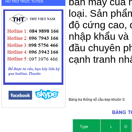
bàn máy của 
HỖ TRỢ TRỰC TUYẾN
loại. Sản phẩ
độ cứng cao,
nhập khẩu và 
đầu chuyên ph
cạnh tranh nhấ
Bảng tra thông số cầu kẹp khuôn S