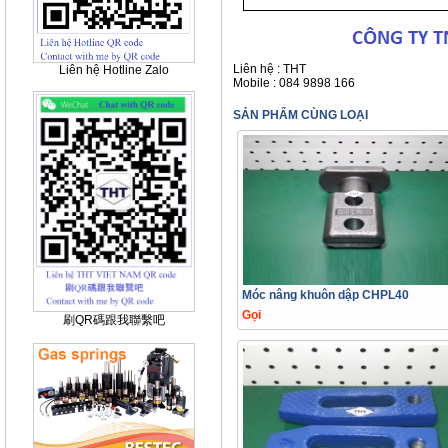
Liên hệ : THT
Liên hệ Hotline Zalo
Mobile : 084 9898 166
SẢN PHẨM CÙNG LOẠI
Móc nâng khuôn dập CHPL40
Gọi
刷QR碼跟我聯繫吧