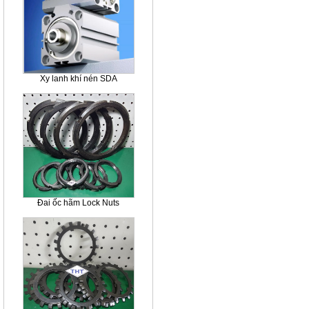
Xy lanh khí nén SDA
Đai ốc hãm Lock Nuts