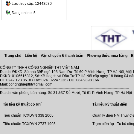
Lượt truy cập: 12443530
Đang online: 5
Trang chủ
Liên hệ
Vận chuyển & thanh toán
Phương thức mua hàng
B
CÔNG TY TNHH CÔNG NGHIỆP THT VIỆT NAM
Địa chỉ ĐKKD: Số nhà 39E ngõ 193 Nam Dư, Tổ 60 P. Vĩnh Hưng, TP Hà Nội, Việt
ĐKKD: 0106515312, Sở Kế Hoạch và Đầu Tư TP Hà Nội cấp ngày 18 tháng 04 n
ĐT: 0242.123 8518 / Fax: 024. 32247126 / DĐ: 084 9898 166
Mail: congnghieptht@gmail.com
------------------------------------------------------------------------------------------------------------
Địa chỉ văn phòng bán hàng: Số 31 &37 Đỗ Mười, Tổ 61 P. Vĩnh Hưng, TP Hà Nội
Tài liệu kỹ thuật cơ khí
Tài liệu kỹ thuật điện
Tiêu chuẩn TCXDVN 338 2005
Quản lý điện NM Thủy đi
Tiêu chuẩn TCXDVN 2737 1995
Trạm biến áp - Tụ bù côn