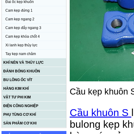
Đai ốc kẹp khuôn
Cam kẹp đứng 1
Cam kẹp ngang 2
Cam kẹp đẩy ngang 3
Cam kẹp khóa chốt 4
Xi lanh kẹp thủy lực
Tay kẹp nam châm
KHÍ NÉN VÀ THỦY LỰC
ĐÁNH BÓNG KHUÔN
BU LÔNG ỐC VÍT
HÀNG KIM KHÍ
Cầu kẹp khuôn 
VẬT TƯ PHI KIM
ĐIỆN CÔNG NGHIỆP
Cầu khuôn S
PHỤ TÙNG CƠ KHÍ
bulong kẹp k
SẢN PHẨM CƠ KHI