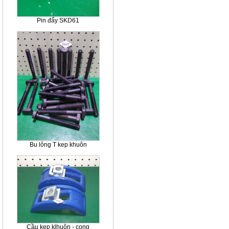
Pin đẩy SKD61
Bu lông T kep khuôn
Cầu kẹp klhuôn - cong