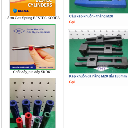
Cầu kẹp khuôn - thằng M20
Lò xo Gas Spring BESTEC KOREA
Gọi
Chốt đẩy, pin đẩy SKD61
Kẹp khuôn đa năng M20 dài 180mm
Gọi