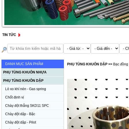
TIN TỨC
DANH MỤC SẢN PHẨM
PHỤ TÙNG KHUÔN DẬP
>>
Bạc đồng 
PHỤ TÙNG KHUÔN NHỰA
PHỤ TÙNG KHUÔN DẬP
Lò xo khí nén - Gas spring
Chốt định vị
Chày đột thẳng SKD11 SPC
Chày đột dập - Bậc
Chày đột dập - Pilot