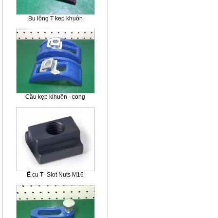
Bu lông T kep khuôn
Cầu kẹp klhuôn - cong
Ê cu T -Slot Nuts M16