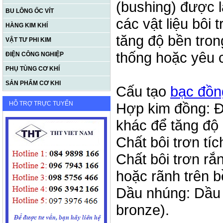
(bushing) được 
BU LÔNG ỐC VÍT
các vật liệu bôi
HÀNG KIM KHÍ
tăng độ bền tro
VẬT TƯ PHI KIM
thống hoặc yêu cầ
ĐIỆN CÔNG NGHIỆP
PHỤ TÙNG CƠ KHÍ
SẢN PHẨM CƠ KHI
Cấu tạo
bạc đồng
HỖ TRỢ TRỰC TUYẾN
Hợp kim đồng: Đồ
khác để tăng độ 
Chất bôi trơn tíc
Chất bôi trơn rắ
hoặc rãnh trên b
Dầu nhúng: Dầu 
bronze).