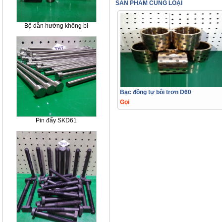
SẢN PHẨM CÙNG LOẠI
Bộ dẫn hướng không bi
Bạc đồng tự bôi trơn D60
Gọi
Pin đẩy SKD61