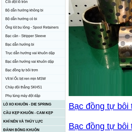
Cối đột lỗ tròn
Bộ dẫn hướng không bi
Bộ dẫn hướng có bi
Ống lót bu lông - Spool Retainers
Bạc căn - Stripper Sleeve
Bạc dẫn hướng bi
Trục dẫn hướng vai khuôn dập
Bạc dẫn hướng vai khuôn dập
Bạc đồng tự bôi trơn
Vít trí Ốc bịt ren mịn MSW
Chày đội thẳng SKH51
Phụ tùng máy đột dập
Bạc đồng tự bôi
LÒ XO KHUÔN - DIE SPRING
CẦU KẸP KHUÔN - CAM KẸP
KHÍ NÉN VÀ THỦY LỰC
Bạc đồng tự bôi 
ĐÁNH BÓNG KHUÔN