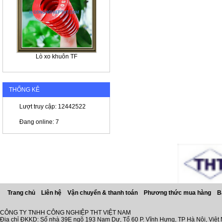
Lò xo khuôn TF
THỐNG KÊ
Lượt truy cập: 12442522
Đang online: 7
Trang chủ
Liên hệ
Vận chuyển & thanh toán
Phương thức mua hàng
B
CÔNG TY TNHH CÔNG NGHIỆP THT VIỆT NAM
Địa chỉ ĐKKD: Số nhà 39E ngõ 193 Nam Dư, Tổ 60 P. Vĩnh Hưng, TP Hà Nội, Việt