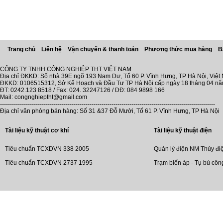
Trang chủ
Liên hệ
Vận chuyển & thanh toán
Phương thức mua hàng
B
CÔNG TY TNHH CÔNG NGHIỆP THT VIỆT NAM
Địa chỉ ĐKKD: Số nhà 39E ngõ 193 Nam Dư, Tổ 60 P. Vĩnh Hưng, TP Hà Nội, Việt
ĐKKD: 0106515312, Sở Kế Hoạch và Đầu Tư TP Hà Nội cấp ngày 18 tháng 04 n
ĐT: 0242.123 8518 / Fax: 024. 32247126 / DĐ: 084 9898 166
Mail: congnghieptht@gmail.com
------------------------------------------------------------------------------------------------------------
Địa chỉ văn phòng bán hàng: Số 31 &37 Đỗ Mười, Tổ 61 P. Vĩnh Hưng, TP Hà Nội
Tài liệu kỹ thuật cơ khí
Tài liệu kỹ thuật điện
Tiêu chuẩn TCXDVN 338 2005
Quản lý điện NM Thủy đi
Tiêu chuẩn TCXDVN 2737 1995
Trạm biến áp - Tụ bù côn