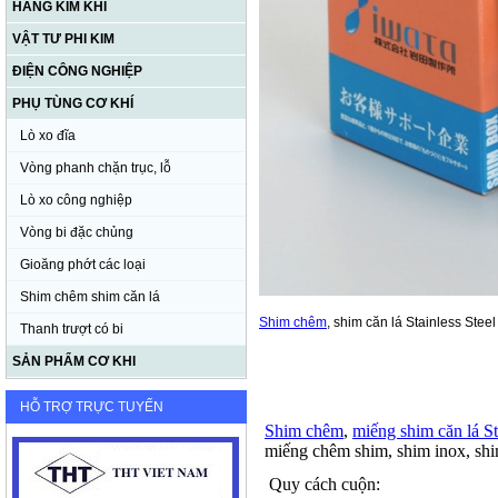
HÀNG KIM KHÍ
VẬT TƯ PHI KIM
ĐIỆN CÔNG NGHIỆP
PHỤ TÙNG CƠ KHÍ
Lò xo đĩa
Vòng phanh chặn trục, lỗ
Lò xo công nghiệp
Vòng bi đặc chủng
Gioăng phớt các loại
Shim chêm shim căn lá
Shim chêm
, shim căn lá Stainless Steel
Thanh trượt có bi
SẢN PHẨM CƠ KHI
HỖ TRỢ TRỰC TUYẾN
Shim chêm
,
miếng shim căn lá St
miếng chêm shim, shim inox, shi
Quy cách cuộn: