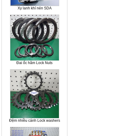
Xy lanh khí nén SDA
Đai ốc hãm Lock Nuts
Đệm nhiều cánh Lock washers