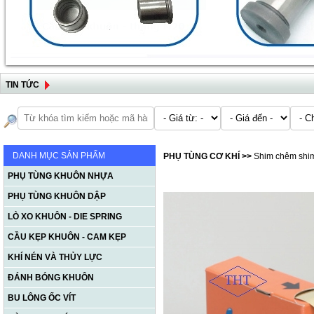
TIN TỨC
DANH MỤC SẢN PHẨM
PHỤ TÙNG CƠ KHÍ
>>
Shim chêm shim
PHỤ TÙNG KHUÔN NHỰA
PHỤ TÙNG KHUÔN DẬP
LÒ XO KHUÔN - DIE SPRING
CẦU KẸP KHUÔN - CAM KẸP
KHÍ NÉN VÀ THỦY LỰC
ĐÁNH BÓNG KHUÔN
BU LÔNG ỐC VÍT