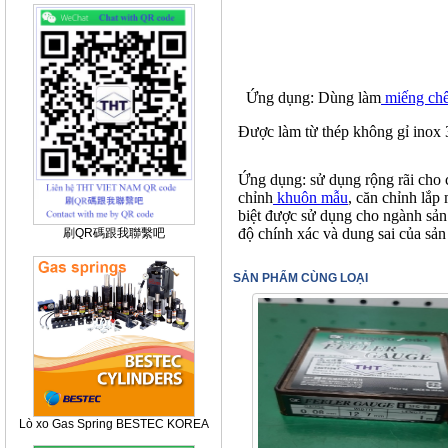
Ứng dụng: Dùng làm
miếng c
Được làm từ thép không gỉ inox
Ứng dụng: sử dụng rộng rãi cho 
chỉnh
khuôn mẫu
, căn chỉnh lắp
biệt được sử dụng cho ngành sản 
độ chính xác và dung sai của sả
刷QR碼跟我聯繫吧
SẢN PHẨM CÙNG LOẠI
Lò xo Gas Spring BESTEC KOREA