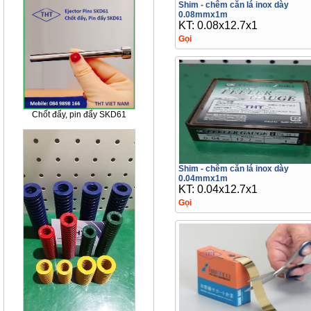
Shim - chêm căn lá inox dày
0.08mmx1m
KT: 0.08x12.7x1
Gọi
Chốt đẩy, pin đẩy SKD61
Shim - chêm căn lá inox dày
0.04mmx1m
KT: 0.04x12.7x1
Gọi