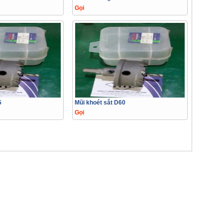
Gọi
5
Mũi khoét sắt D60
Gọi