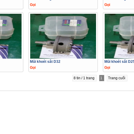
Gọi
Gọi
Mũi khoét sắt D32
Mũi khoét sắt D2
Gọi
Gọi
8 tin / 1 trang
1
Trang cuối