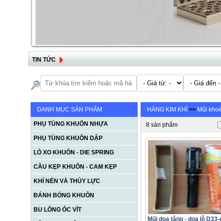
TIN TỨC
DANH MỤC SẢN PHẨM
HÀNG KIM KHÍ
>>
Mũi khoé
PHỤ TÙNG KHUÔN NHỰA
8 sản phẩm
PHỤ TÙNG KHUÔN DẬP
LÒ XO KHUÔN - DIE SPRING
CẦU KẸP KHUÔN - CAM KẸP
KHÍ NÉN VÀ THỦY LỰC
ĐÁNH BÓNG KHUÔN
BU LÔNG ỐC VÍT
Mũi doa tăng - doa lỗ D33