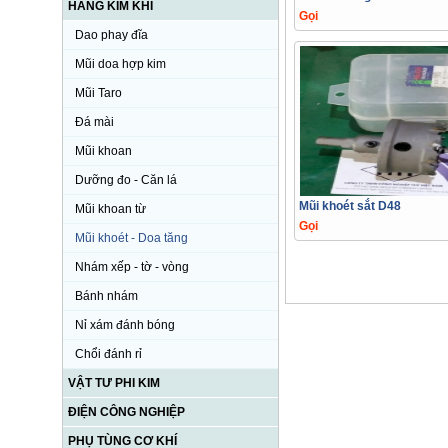
HÀNG KIM KHÍ
Gọi
Dao phay đĩa
Mũi doa hợp kim
Mũi Taro
Đá mài
Mũi khoan
Dưỡng đo - Căn lá
Mũi khoét sắt D48
Mũi khoan từ
Gọi
Mũi khoét - Doa tăng
Nhám xếp - tờ - vòng
Bánh nhám
Nỉ xám đánh bóng
Chổi đánh rỉ
VẬT TƯ PHI KIM
ĐIỆN CÔNG NGHIỆP
PHỤ TÙNG CƠ KHÍ