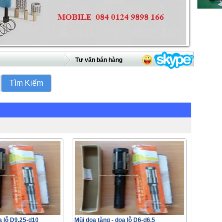
Tư vấn bán hàng
a lỗ D9.25-d10
Mũi doa tăng - doa lỗ D6-d6.5