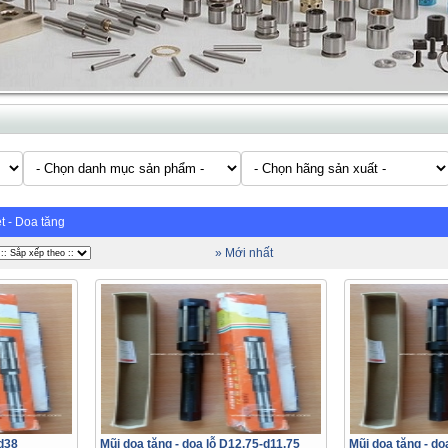
t - Doa tăng
» Mới nhất
-d38
Mũi doa tăng - doa lỗ D12.75-d11.75
Mũi doa tăng - do