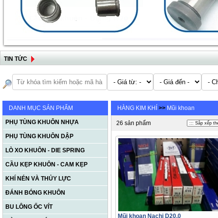
TIN TỨC
DANH MỤC SẢN PHẨM
HÀNG KIM KHÍ
>>
Mũi khoan
PHỤ TÙNG KHUÔN NHỰA
26 sản phẩm
PHỤ TÙNG KHUÔN DẬP
LÒ XO KHUÔN - DIE SPRING
CẦU KẸP KHUÔN - CAM KẸP
KHÍ NÉN VÀ THỦY LỰC
ĐÁNH BÓNG KHUÔN
BU LÔNG ỐC VÍT
Mũi khoan Nachi D20.0