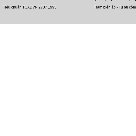
Tiêu chuẩn TCXDVN 2737 1995
Trạm biến áp - Tụ bù côn