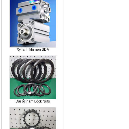
Xy lanh khí nén SDA
Đai ốc hãm Lock Nuts