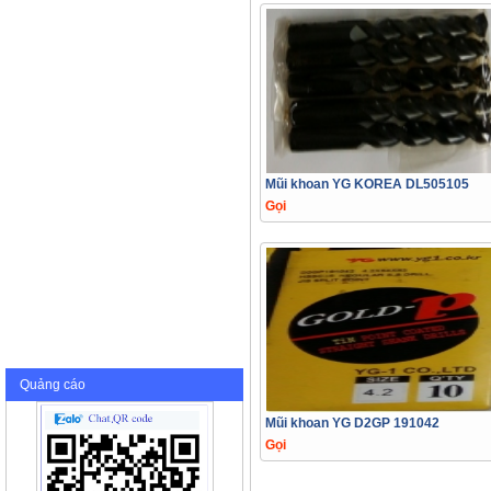
Mũi khoan YG KOREA DL505105
Gọi
Quảng cáo
Mũi khoan YG D2GP 191042
Gọi