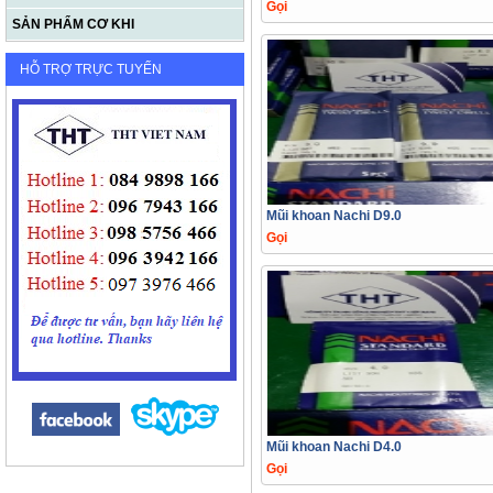
Gọi
SẢN PHẨM CƠ KHI
HỖ TRỢ TRỰC TUYẾN
Mũi khoan Nachi D9.0
Gọi
Mũi khoan Nachi D4.0
Gọi