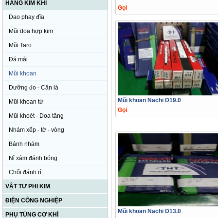
HÀNG KIM KHÍ
Gọi
Dao phay đĩa
Mũi doa hợp kim
Mũi Taro
Đá mài
Mũi khoan
Dưỡng đo - Căn lá
Mũi khoan Nachi D19.0
Mũi khoan từ
Gọi
Mũi khoét - Doa tăng
Nhám xếp - tờ - vòng
Bánh nhám
Nỉ xám đánh bóng
Chổi đánh rỉ
VẬT TƯ PHI KIM
ĐIỆN CÔNG NGHIỆP
Mũi khoan Nachi D13.0
PHỤ TÙNG CƠ KHÍ