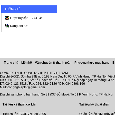
THỐNG KÊ
Lượt truy cập: 12441360
Đang online: 9
Trang chủ
Liên hệ
Vận chuyển & thanh toán
Phương thức mua hàng
B
CÔNG TY TNHH CÔNG NGHIỆP THT VIỆT NAM
Địa chỉ ĐKKD: Số nhà 39E ngõ 193 Nam Dư, Tổ 60 P. Vĩnh Hưng, TP Hà Nội, Việt
ĐKKD: 0106515312, Sở Kế Hoạch và Đầu Tư TP Hà Nội cấp ngày 18 tháng 04 n
ĐT: 0242.123 8518 / Fax: 024. 32247126 / DĐ: 084 9898 166
Mail: congnghieptht@gmail.com
------------------------------------------------------------------------------------------------------------
Địa chỉ văn phòng bán hàng: Số 31 &37 Đỗ Mười, Tổ 61 P. Vĩnh Hưng, TP Hà Nội
Tài liệu kỹ thuật cơ khí
Tài liệu kỹ thuật điện
Tiêu chuẩn TCXDVN 338 2005
Quản lý điện NM Thủy đi