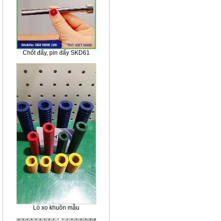
Chốt đẩy, pin đẩy SKD61
Lò xo khuôn mẫu