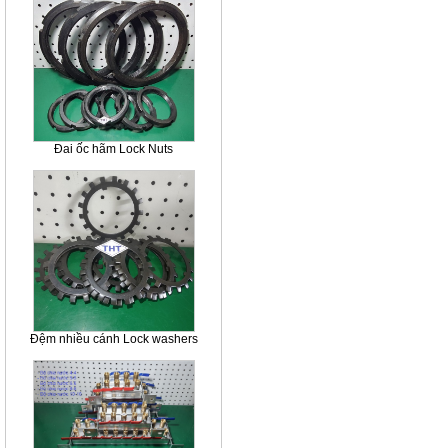
Đai ốc hãm Lock Nuts
Đệm nhiều cánh Lock washers