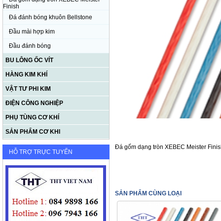
Finish
Đá đánh bóng khuôn Bellstone
Đầu mài hợp kim
Đầu đánh bóng
BU LÔNG ỐC VÍT
HÀNG KIM KHÍ
VẬT TƯ PHI KIM
ĐIỆN CÔNG NGHIỆP
PHỤ TÙNG CƠ KHÍ
SẢN PHẨM CƠ KHI
Đá gốm dạng tròn XEBEC Meister Finis
HỖ TRỢ TRỰC TUYẾN
SẢN PHẨM CÙNG LOẠI