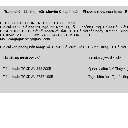
Trang chủ
Liên hệ
Vận chuyển & thanh toán
Phương thức mua hàng
B
CÔNG TY TNHH CÔNG NGHIỆP THT VIỆT NAM
Địa chỉ ĐKKD: Số nhà 39E ngõ 193 Nam Dư, Tổ 60 P. Vĩnh Hưng, TP Hà Nội, Việt
ĐKKD: 0106515312, Sở Kế Hoạch và Đầu Tư TP Hà Nội cấp ngày 18 tháng 04 n
ĐT: 0242.123 8518 / Fax: 024. 32247126 / DĐ: 084 9898 166
Mail: congnghieptht@gmail.com
------------------------------------------------------------------------------------------------------------
Địa chỉ văn phòng bán hàng: Số 31 &37 Đỗ Mười, Tổ 61 P. Vĩnh Hưng, TP Hà Nội
Tài liệu kỹ thuật cơ khí
Tài liệu kỹ thuật điện
Tiêu chuẩn TCXDVN 338 2005
Quản lý điện NM Thủy đi
Tiêu chuẩn TCXDVN 2737 1995
Trạm biến áp - Tụ bù côn