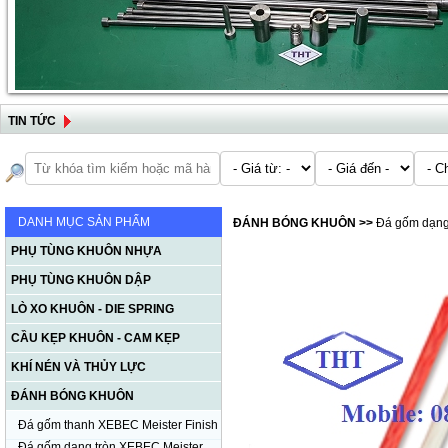
TIN TỨC
DANH MỤC SẢN PHẨM
ĐÁNH BÓNG KHUÔN
>>
Đá gốm dạng 
PHỤ TÙNG KHUÔN NHỰA
PHỤ TÙNG KHUÔN DẬP
LÒ XO KHUÔN - DIE SPRING
CẦU KẸP KHUÔN - CAM KẸP
KHÍ NÉN VÀ THỦY LỰC
ĐÁNH BÓNG KHUÔN
Đá gốm thanh XEBEC Meister Finish
Đá gốm dạng tròn XEBEC Meister