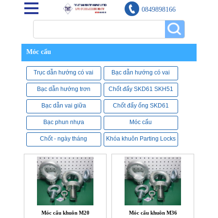
0849898166
Móc cẩu
Trục dẫn hướng có vai
Bạc dẫn hướng có vai
Bạc dẫn hướng trơn
Chốt đẩy SKD61 SKH51
Bạc dẫn vai giữa
Chốt đẩy ống SKD61
Bạc phun nhựa
Móc cẩu
Chốt - ngày tháng
Khóa khuôn Parting Locks
Móc cẩu khuôn M20
Móc cẩu khuôn M36