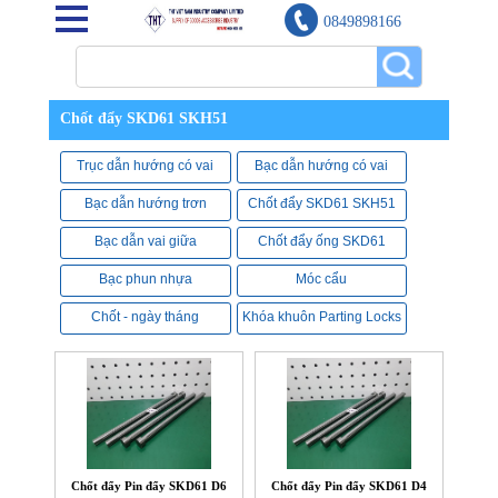
0849898166
Chốt đẩy SKD61 SKH51
Trục dẫn hướng có vai
Bạc dẫn hướng có vai
Bạc dẫn hướng trơn
Chốt đẩy SKD61 SKH51
Bạc dẫn vai giữa
Chốt đẩy ống SKD61
Bạc phun nhựa
Móc cẩu
Chốt - ngày tháng
Khóa khuôn Parting Locks
Chốt đẩy Pin đẩy SKD61 D6
Chốt đẩy Pin đẩy SKD61 D4