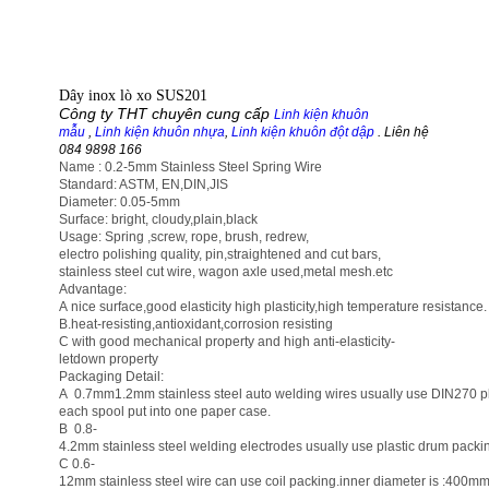
Dây inox lò xo SUS201
Công ty THT chuyên cung cấp
Linh kiện khuôn
mẫu
,
Linh kiện khuôn nhựa
,
Linh kiện khuôn đột dập
. Liên hệ
084 9898 166
Name : 0.2-5mm Stainless Steel Spring Wire
Standard: ASTM, EN,DIN,JIS
Diameter: 0.05-5mm
Surface: bright, cloudy,plain,black
Usage: Spring ,screw, rope, brush, redrew,
electro polishing quality, pin,straightened and cut bars,
stainless steel cut wire, wagon axle used,metal mesh.etc
Advantage:
A nice surface,good elasticity high plasticity,high temperature resistance.
B.heat-resisting,antioxidant,corrosion resisting
C with good mechanical property and high anti-elasticity-
letdown property
Packaging Detail:
A 0.7mm1.2mm stainless steel auto welding wires usually use DIN270 plas
each spool put into one paper case.
B 0.8-
4.2mm stainless steel welding electrodes usually use plastic drum packi
C 0.6-
12mm stainless steel wire can use coil packing.inner diam