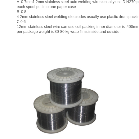
A 0.7mm1.2mm stainless steel auto welding wires usually use DIN270 plas
each spool put into one paper case.
B 0.8-
4.2mm stainless steel welding electrodes usually use plastic drum packi
C 0.6-
12mm stainless steel wire can use coil packing.inner diam
per package weight is 30-80 kg wrap films inside and outside.