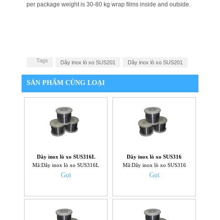
per package weight is 30-80 kg wrap films inside and outside.
Tags
Dây inox lò xo SUS201
Dây inox lò xo SUS201
SẢN PHẨM CÙNG LOẠI
Dây inox lò xo SUS316L
Dây inox lò xo SUS316
Mã:Dây inox lò xo SUS316L
Mã:Dây inox lò xo SUS316
Gọi
Gọi