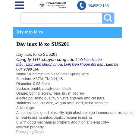
0849898166
Dây thép lò xo
Dây inox lò xo SUS201
Dây inox lò xo SUS201
Công ty THT chuyên cung cấp
Linh kiện khuôn
mẫu
,
Linh kiện khuôn nhựa
,
Linh kiện khuôn đột dập
. Liên hệ
084 9898 166
Name : 0.2-5mm Stainless Steel Spring Wire
Standard: ASTM, EN,DIN,JIS
Diameter: 0.05-5mm
Surface: bright, cloudy,plain,black
Usage: Spring ,screw, rope, brush, redrew,
electro polishing quality, pin,straightened and cut bars,
stainless steel cut wire, wagon axle used,metal mesh.etc
Advantage:
A nice surface,good elasticity high plasticity,high temperature resistance.
B.heat-resisting,antioxidant,corrosion resisting
C with good mechanical property and high anti-elasticity-
letdown property
Packaging Detail: